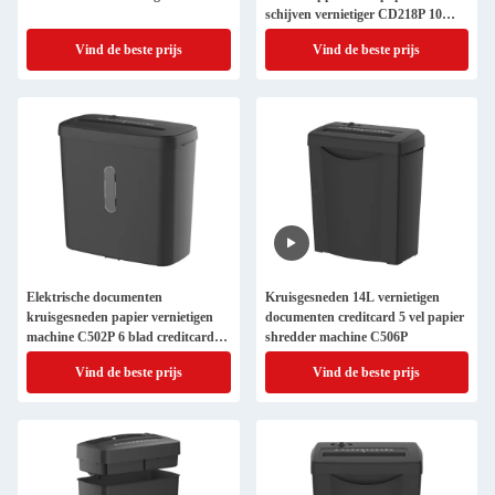
schijven vernietiger CD218P 10
blad dwars gesneden papier
Vind de beste prijs
Vind de beste prijs
versnipper
Elektrische documenten
Kruisgesneden 14L vernietigen
kruisgesneden papier vernietigen
documenten creditcard 5 vel papier
machine C502P 6 blad creditcard
shredder machine C506P
shredder met 11L mini mandenbak
Vind de beste prijs
Vind de beste prijs