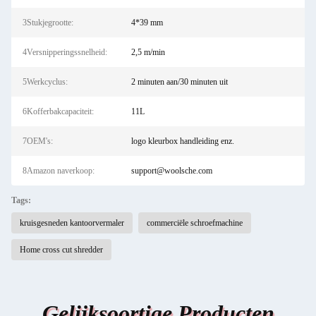
3Stukjegrootte:
4*39 mm
4Versnipperingssnelheid:
2,5 m/min
5Werkcyclus:
2 minuten aan/30 minuten uit
6Kofferbakcapaciteit:
11L
7OEM's:
logo kleurbox handleiding enz.
8Amazon naverkoop:
support@woolsche.com
Tags:
kruisgesneden kantoorvermaler
commerciële schroefmachine
Home cross cut shredder
Gelijksoortige Producten