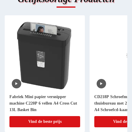
Fabriek Mini papier versnipper
CD218P Schroefmach
machine C220P 6 vellen A4 Cross Cut
thuisbureau met 21L
13L Basket Bin
A4 Schroefcd-kaart
Vind de beste prijs
Vind de be