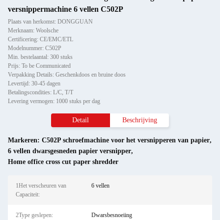
versnippermachine 6 vellen C502P
Plaats van herkomst: DONGGUAN
Merknaam: Woolsche
Certificering: CE/EMC/ETL
Modelnummer: C502P
Min. bestelaantal: 300 stuks
Prijs: To be Communicated
Verpakking Details: Geschenkdoos en bruine doos
Levertijd: 30-45 dagen
Betalingscondities: L/C, T/T
Levering vermogen: 1000 stuks per dag
Detail
Beschrijving
Markeren:
C502P schroefmachine voor het versnipperen van papier
,
6 vellen dwarsgesneden papier versnipper
,
Home office cross cut paper shredder
1Het verscheuren van
6 vellen
Capaciteit:
2Type geslepen:
Dwarsbesnoeiing