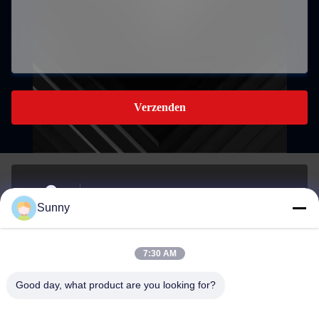
Verzenden
- Nee, dat is niet waar.280Housha Road, Houjie Town,
Sunny
Dongguan City, Guangdong, China
Adres
7:30 AM
sunny.xu@woolsche.com
Good day, what product are you looking for?
E-mail