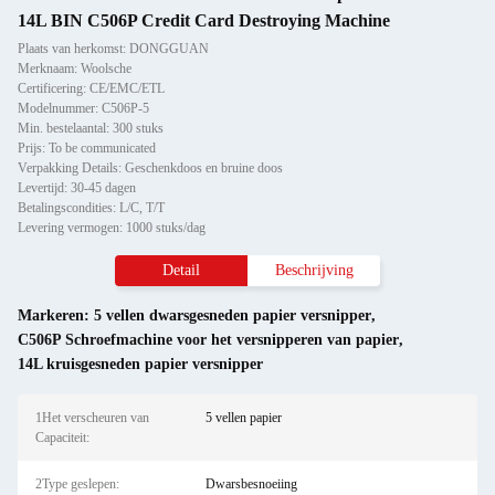
14L BIN C506P Credit Card Destroying Machine
Plaats van herkomst: DONGGUAN
Merknaam: Woolsche
Certificering: CE/EMC/ETL
Modelnummer: C506P-5
Min. bestelaantal: 300 stuks
Prijs: To be communicated
Verpakking Details: Geschenkdoos en bruine doos
Levertijd: 30-45 dagen
Betalingscondities: L/C, T/T
Levering vermogen: 1000 stuks/dag
Detail
Beschrijving
Markeren:
5 vellen dwarsgesneden papier versnipper
,
C506P Schroefmachine voor het versnipperen van papier
,
14L kruisgesneden papier versnipper
1Het verscheuren van
5 vellen papier
Capaciteit:
2Type geslepen:
Dwarsbesnoeiing