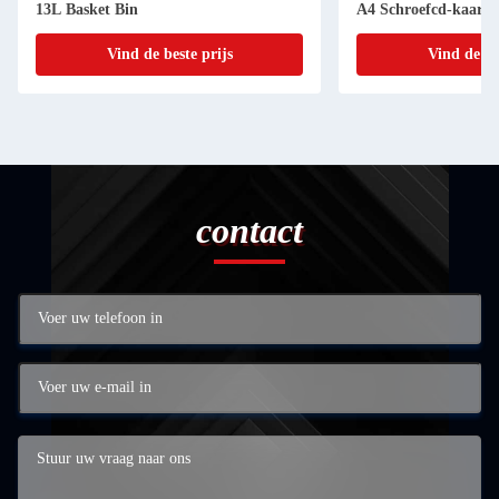
13L Basket Bin
A4 Schroefcd-kaart
Vind de beste prijs
Vind de be
contact