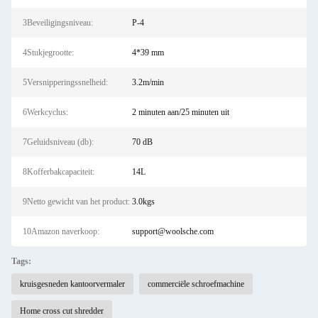
3Beveiligingsniveau:
P-4
4Stukjegrootte:
4*39 mm
5Versnipperingssnelheid:
3.2m/min
6Werkcyclus:
2 minuten aan/25 minuten uit
7Geluidsniveau (db):
70 dB
8Kofferbakcapaciteit:
14L
9Netto gewicht van het product:
3.0kgs
10Amazon naverkoop:
support@woolsche.com
Tags:
kruisgesneden kantoorvermaler
commerciële schroefmachine
Home cross cut shredder