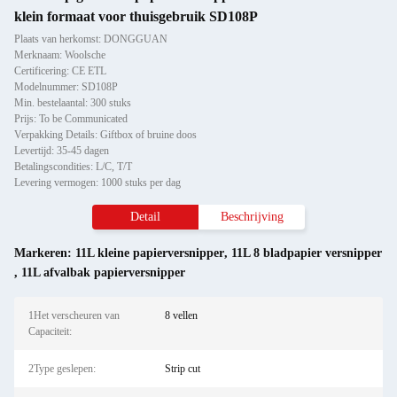
klein formaat voor thuisgebruik SD108P
Plaats van herkomst: DONGGUAN
Merknaam: Woolsche
Certificering: CE ETL
Modelnummer: SD108P
Min. bestelaantal: 300 stuks
Prijs: To be Communicated
Verpakking Details: Giftbox of bruine doos
Levertijd: 35-45 dagen
Betalingscondities: L/C, T/T
Levering vermogen: 1000 stuks per dag
Detail
Beschrijving
Markeren:
11L kleine papierversnipper
,
11L 8 bladpapier versnipper
,
11L afvalbak papierversnipper
1Het verscheuren van
8 vellen
Capaciteit:
2Type geslepen:
Strip cut