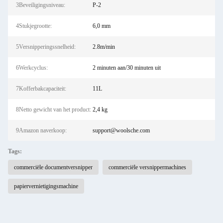
3Beveiligingsniveau:
P-2
4Stukjegrootte:
6,0 mm
5Versnipperingssnelheid:
2.8m/min
6Werkcyclus:
2 minuten aan/30 minuten uit
7Kofferbakcapaciteit:
11L
8Netto gewicht van het product:
2,4 kg
9Amazon naverkoop:
support@woolsche.com
Tags:
commerciële documentversnipper
commerciële versnippermachines
papiervernietigingsmachine