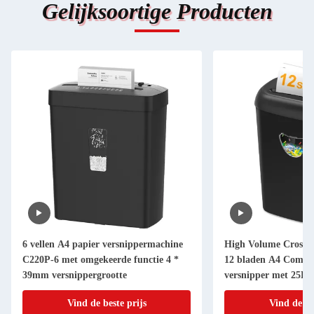
Gelijksoortige Producten
6 vellen A4 papier versnippermachine
High Volume Cross C
C220P-6 met omgekeerde functie 4 *
12 bladen A4 Commer
39mm versnippergrootte
versnipper met 25L B
CD228P
Vind de beste prijs
Vind de be