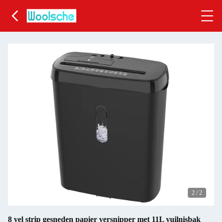
2
/
2
8 vel strip gesneden papier versnipper met 11L vuilnisbak