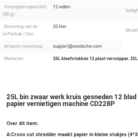
Versnippercapaciteit
12 vellen
Veilig
(80 g)::
Bevatting van de
25 liter
Model
kofferbak / liter::
Amazon naverkoop:
support@woolsche.com
Markeren:
25L kleefstukken 12 plaat versnipper
,
25L
25L bin zwaar werk kruis gesneden 12 blad
papier vernietigen machine CD228P
Over dit item:
A:Cross cut shredder maakt papier in kleine stukjes (4*