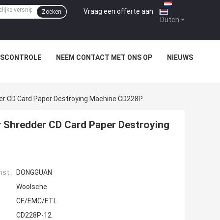
Vraag een offerte aan
|
Zoeken
Dutch
TSCONTROLE
NEEM CONTACT MET ONS OP
NIEUWS
der CD Card Paper Destroying Machine CD228P
r Shredder CD Card Paper Destroying
mst:
DONGGUAN
Woolsche
CE/EMC/ETL
CD228P-12