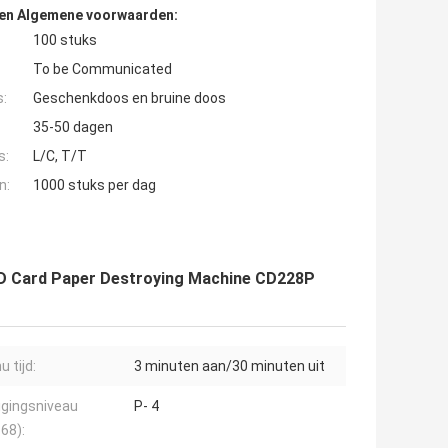
den Algemene voorwaarden:
100 stuks
To be Communicated
s:
Geschenkdoos en bruine doos
35-50 dagen
s:
L/C, T/T
n:
1000 stuks per dag
CD Card Paper Destroying Machine CD228P
u tijd:
3 minuten aan/30 minuten uit
igingsniveau
P- 4
68):