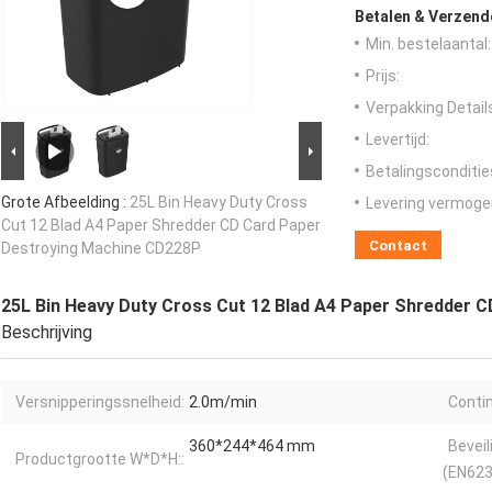
Betalen & Verzen
Min. bestelaantal:
Prijs:
Verpakking Detail
Levertijd:
Betalingsconditie
Grote Afbeelding :
25L Bin Heavy Duty Cross
Levering vermoge
Cut 12 Blad A4 Paper Shredder CD Card Paper
Contact
Destroying Machine CD228P
25L Bin Heavy Duty Cross Cut 12 Blad A4 Paper Shredder 
Beschrijving
Versnipperingssnelheid:
2.0m/min
Contin
360*244*464 mm
Beveil
Productgrootte W*D*H::
(EN623