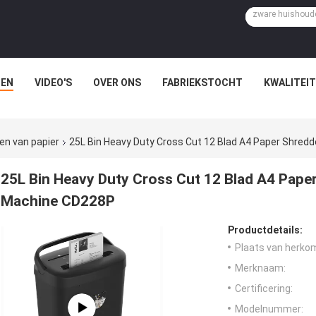
EN
VIDEO'S
OVER ONS
FABRIEKSTOCHT
KWALITEI
en van papier
25L Bin Heavy Duty Cross Cut 12 Blad A4 Paper Shred
25L Bin Heavy Duty Cross Cut 12 Blad A4 Pape
Machine CD228P
Productdetails:
Plaats van herko
Merknaam:
Certificering:
Modelnummer: