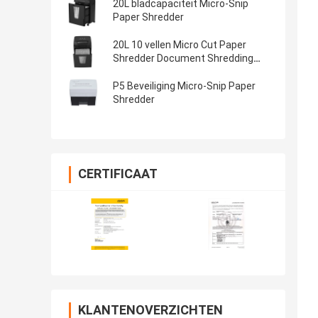
20L bladcapaciteit Micro-Snip
Paper Shredder
20L 10 vellen Micro Cut Paper
Shredder Document Shredding
Machine Home Office Shredder
C261P-10
P5 Beveiliging Micro-Snip Paper
Shredder
CERTIFICAAT
KLANTENOVERZICHTEN