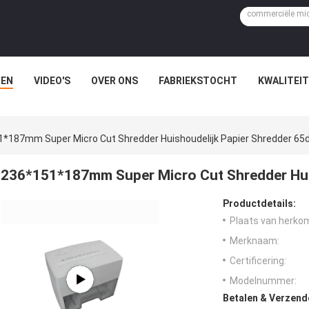
EN
VIDEO'S
OVER ONS
FABRIEKSTOCHT
KWALITEI
*187mm Super Micro Cut Shredder Huishoudelijk Papier Shredder 65
236*151*187mm Super Micro Cut Shredder Hui
Productdetails:
Plaats van herko
Merknaam:
Certificering:
Modelnummer:
Betalen & Verzen