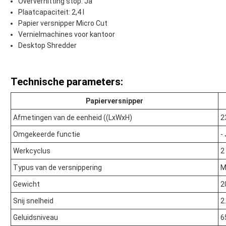
Oververhitting stop: Ja
Plaatcapaciteit: 2,4 l
Papier versnipper Micro Cut
Vernielmachines voor kantoor
Desktop Shredder
Technische parameters:
Papierversnipper
Afmetingen van de eenheid ((LxWxH)
2
Omgekeerde functie
-
Werkcyclus
2
Typus van de versnippering
M
Gewicht
2
Snij snelheid
2
Geluidsniveau
6