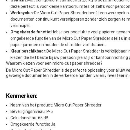
Gewicht:
Met een gewicht van slechts 2,6 kg is deze shredder li
deze perfect is voor kleine kantoorruimtes of zelfs voor persoonli
Werkcyclus:
De Micro Cut Paper Shredder heeft een werkcyclus 
documenten continu kunt versnipperen zonder zich zorgen te ma
versnipper.
Omgekeerde functie:
Heb je per ongeluk te veel papieren gevoe
omgekeerde functie van de Micro Cut Paper Shredder stelt u in 
papier jammen en houden de shredder vlot draaien.
Kleur beschikbaar:
De Micro Cut Paper Shredder is verkrijgbaar i
kiezen die het beste bij uw persoonlijke stijl of kantoorinrichting
Waarom kiezen voor een micro-cut paper shredder?
De Micro Cut Paper Shredder is de perfecte oplossing voor al uw v
gevoelige documenten in de verkeerde handen vallen., investeer in
Kenmerken:
Naam van het product: Micro Cut Paper Shredder
Beveiligingsniveau: P-5
Geluidsniveau: 65 dB
Omgekeerde functie: Ja