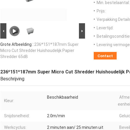
Min. bestelaantal:
Prijs:
Verpakking Detail
Levertijd:
Betalingsconditie
Grote Afbeelding :
236*151*187mm Super
Levering vermoge
Micro Cut Shredder Huishoudelijk Papier
Contact
Shredder 65dB
236*151*187mm Super Micro Cut Shredder Huishoudelijk P
Beschrijving
Beschikbaarheid
Afmet
Kleur:
eenhei
Snijdsnelheid:
2.0m/min
Gelui
Werkcyclus:
2 minuten aan/ 25 minuten uit
Bevei