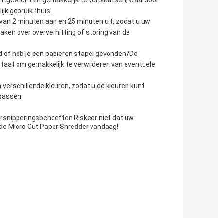
chtgewicht en gemakkelijk te verplaatsen, waardoor
jk gebruik thuis.
van 2 minuten aan en 25 minuten uit, zodat u uw
ken over oververhitting of storing van de
rd of heb je een papieren stapel gevonden?De
staat om gemakkelijk te verwijderen van eventuele
n verschillende kleuren, zodat u de kleuren kunt
 passen.
ersnipperingsbehoeften.Riskeer niet dat uw
 de Micro Cut Paper Shredder vandaag!