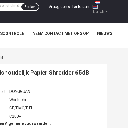
Vraag een offerte aan
|
Zoeken
Dutch
TSCONTROLE
NEEM CONTACT MET ONS OP
NIEUWS
dB
shoudelijk Papier Shredder 65dB
mst:
DONGGUAN
Woolsche
CE/EMC/ETL
C200P
den Algemene voorwaarden: