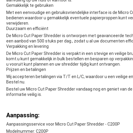
aanvulling op uw huis of kantoor is.
Gemakkelijk te gebruiken
Met een eenvoudige en gebruiksvriendelijke interface is de Micro 
bedienen.waardoor u gemakkelijk eventuele papierproppen kunt ve
verwijderen.
Duurzaam en efficiënt
De Micro Cut Paper Shredder is ontworpen met geavanceerde techn
een aanbod van 500 stuks per dag., zodat u al uw documenten effic
Verpakking en levering
De Micro Cut Paper Shredder is verpakt in een stevige en veilige br
komt.u kunt gemakkelijk in bulk bestellen en besparen op verpakki
u vooruit kunt plannen en uw shredder tijdig kunt ontvangen.
Prijzen en betalingen
Wij accepteren betalingen via T/T en L/C, waardoor u een veilige e
Bestel nu.
Bestel uw Micro Cut Paper Shredder vandaag nog en geniet van de ge
informatie veilig is.
Aanpassing:
Aanpassingsservice voor Micro Cut Paper Shredder - C200P
Modelnummer: C200P