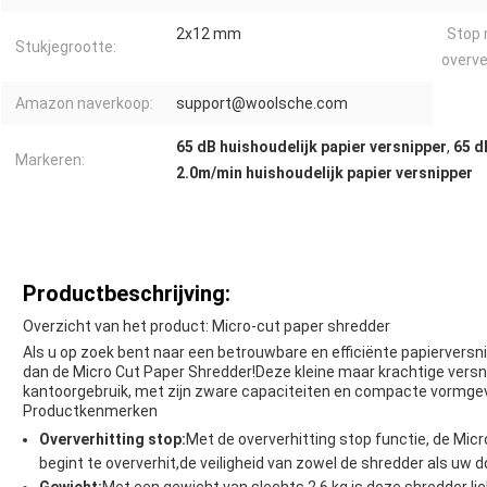
2x12 mm
Stop
Stukjegrootte:
overve
Amazon naverkoop:
support@woolsche.com
65 dB huishoudelijk papier versnipper
,
65 d
Markeren:
2.0m/min huishoudelijk papier versnipper
Productbeschrijving:
Overzicht van het product: Micro-cut paper shredder
Als u op zoek bent naar een betrouwbare en efficiënte papierversni
dan de Micro Cut Paper Shredder!Deze kleine maar krachtige versni
kantoorgebruik, met zijn zware capaciteiten en compacte vormgev
Productkenmerken
Oververhitting stop:
Met de oververhitting stop functie, de Mic
begint te oververhit,de veiligheid van zowel de shredder als u