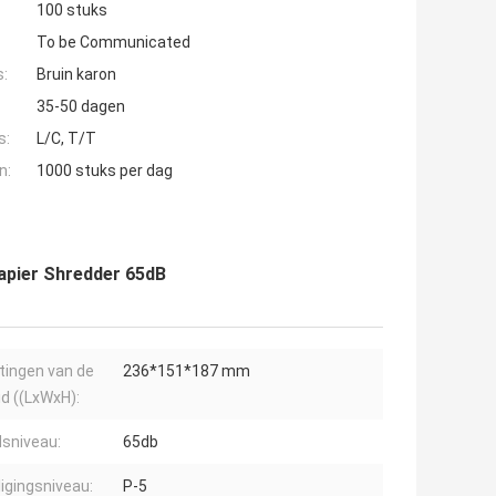
100 stuks
To be Communicated
s:
Bruin karon
35-50 dagen
s:
L/C, T/T
n:
1000 stuks per dag
apier Shredder 65dB
ingen van de
236*151*187 mm
d ((LxWxH):
dsniveau:
65db
ligingsniveau:
P-5