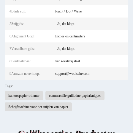
4Blade stijl:
Recht \ Dot \ Wave
5Snijgids:
- Ja, dat klopt.
6Alignment Grid:
Inches en centimeters
7Verstelbare gids:
- Ja, dat klopt.
8Bladmateriaal:
van roestvrij staal
9Amazon naverkoop:
support@woolsche.com
Tags:
kantoorpapier trimmer
commerciële guillotine-papierknipper
Schrijfmachine voor het snijden van papier