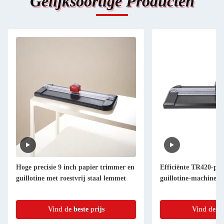
Gelijksoortige Producten
Hoge precisie 9 inch papier trimmer en
Efficiënte TR420-pa
guillotine met roestvrij staal lemmet
guillotine-machine r
Vind de beste prijs
Vind de be