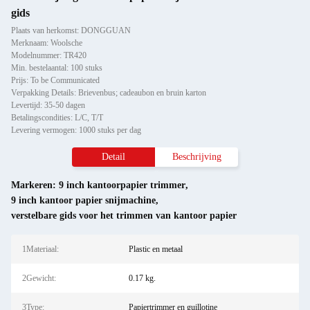
gids
Plaats van herkomst: DONGGUAN
Merknaam: Woolsche
Modelnummer: TR420
Min. bestelaantal: 100 stuks
Prijs: To be Communicated
Verpakking Details: Brievenbus; cadeaubon en bruin karton
Levertijd: 35-50 dagen
Betalingscondities: L/C, T/T
Levering vermogen: 1000 stuks per dag
Detail
Beschrijving
Markeren:
9 inch kantoorpapier trimmer
,
9 inch kantoor papier snijmachine
,
verstelbare gids voor het trimmen van kantoor papier
1Materiaal:
Plastic en metaal
2Gewicht:
0.17 kg.
3Type:
Papiertrimmer en guillotine