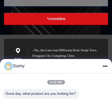
Verzenden
- Nee, dat is niet waar.280Housha Road, Houjie Town,
Dongguan City, Guangdong, China
Adres
Sunny
4:10 AM
sunny.xu@woolsche.com
E-mail
Good day, what product are you looking for?