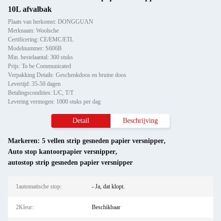
10L afvalbak
Plaats van herkomst: DONGGUAN
Merknaam: Woolsche
Certificering: CE/EMC/ETL
Modelnummer: S606B
Min. bestelaantal: 300 stuks
Prijs: To be Communicated
Verpakking Details: Geschenkdoos en bruine doos
Levertijd: 35-50 dagen
Betalingscondities: L/C, T/T
Levering vermogen: 1000 stuks per dag
Detail
Beschrijving
Markeren:
5 vellen strip gesneden papier versnipper
,
Auto stop kantoorpapier versnipper
,
autostop strip gesneden papier versnipper
1automatische stop:
- Ja, dat klopt.
2Kleur:
Beschikbaar