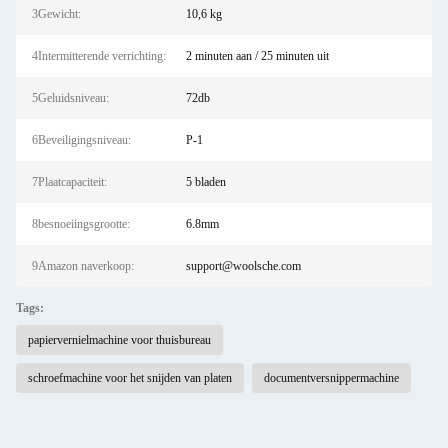
3Gewicht:
10,6 kg
4Intermitterende verrichting:
2 minuten aan / 25 minuten uit
5Geluidsniveau:
72db
6Beveiligingsniveau:
P-1
7Plaatcapaciteit:
5 bladen
8besnoeiingsgrootte:
6.8mm
9Amazon naverkoop:
support@woolsche.com
Tags:
papiervernielmachine voor thuisbureau
schroefmachine voor het snijden van platen
documentversnippermachine