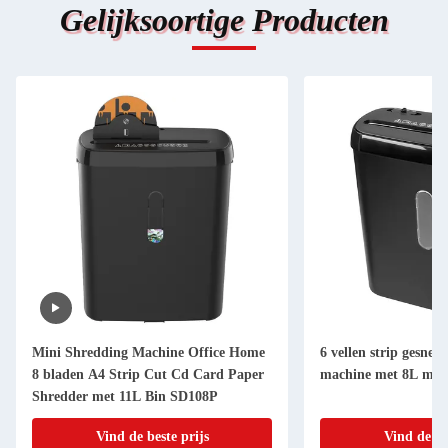
Gelijksoortige Producten
Mini Shredding Machine Office Home
6 vellen strip gesned
8 bladen A4 Strip Cut Cd Card Paper
machine met 8L mini
Shredder met 11L Bin SD108P
Vind de beste prijs
Vind de be