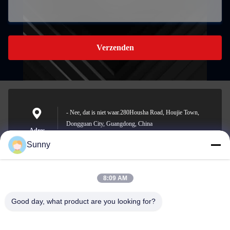
Verzenden
- Nee, dat is niet waar.280Housha Road, Houjie Town,
Dongguan City, Guangdong, China
Adres
Sunny
8:09 AM
sunny.xu@woolsche.com
E-mail
Good day, what product are you looking for?