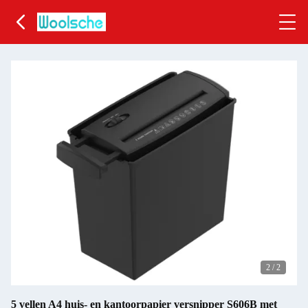
2
/
2
5 vellen A4 huis- en kantoorpapier versnipper S606B met