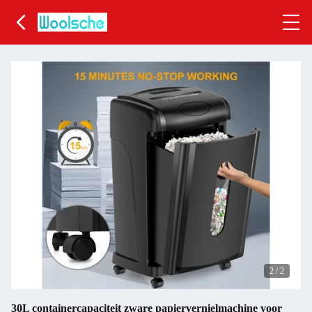
2
/
2
30L containercapaciteit zware papiervernielmachine voor