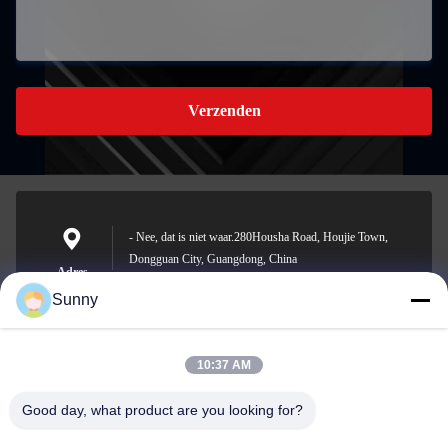
Verzenden
- Nee, dat is niet waar.280Housha Road, Houjie Town,
Dongguan City, Guangdong, China
Adres
Sunny
10:37 AM
sunny.xu@woolsche.com
E-mail
Good day, what product are you looking for?