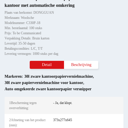
kantoor met automatische omkering
Plaats van herkomst: DONGGUAN
Merknaam: Woolsche
Modelnummer: C330P-18
Min. bestelaantal: 100 stuks
Prijs: To be Communicated
Verpakking Details: Bruin karton
Levertijd: 35-50 dagen
Betalingscondities: L/C, T/T
Levering vermogen: 1000 stuks per dag
Detail
Beschrijving
Markeren:
30l zware kantoorpapiervernielmachine
,
30l zware papiervernielmachine voor kantoor
,
Auto omgekeerde zware kantoorpapier versnipper
1Bescherming tegen
- Ja, dat klopt.
oververhitting:
2Afmeting van het product
373x277x645
(mm):