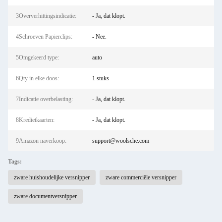
3Oververhittingsindicatie:
- Ja, dat klopt.
4Schroeven Papierclips:
- Nee.
5Omgekeerd type:
auto
6Qty in elke doos:
1 stuks
7Indicatie overbelasting:
- Ja, dat klopt.
8Kredietkaarten:
- Ja, dat klopt.
9Amazon naverkoop:
support@woolsche.com
Tags:
zware huishoudelijke versnipper
zware commerciële versnipper
zware documentversnipper