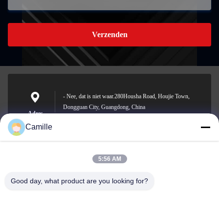
Verzenden
- Nee, dat is niet waar.280Housha Road, Houjie Town,
Dongguan City, Guangdong, China
Adres
Camille
5:56 AM
sunny.xu@woolsche.com
E-mail
Good day, what product are you looking for?