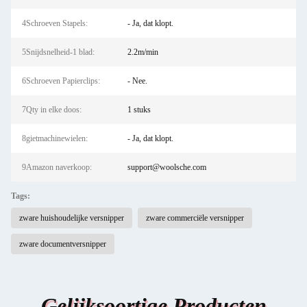
4Schroeven Stapels:
- Ja, dat klopt.
5Snijdsnelheid-1 blad:
2.2m/min
6Schroeven Papierclips:
- Nee.
7Qty in elke doos:
1 stuks
8gietmachinewielen:
- Ja, dat klopt.
9Amazon naverkoop:
support@woolsche.com
Tags:
zware huishoudelijke versnipper
zware commerciële versnipper
zware documentversnipper
Gelijksoortige Producten