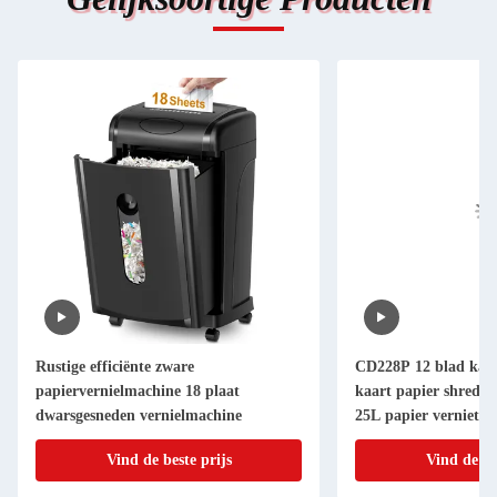
Rustige efficiënte zware
CD228P 12 blad kan
papiervernielmachine 18 plaat
kaart papier shredde
dwarsgesneden vernielmachine
25L papier vernietig
Vind de beste prijs
Vind de be