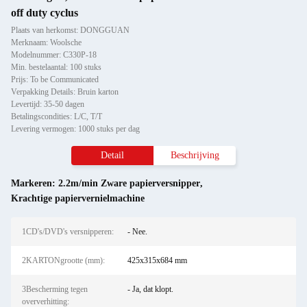
off duty cyclus
Plaats van herkomst: DONGGUAN
Merknaam: Woolsche
Modelnummer: C330P-18
Min. bestelaantal: 100 stuks
Prijs: To be Communicated
Verpakking Details: Bruin karton
Levertijd: 35-50 dagen
Betalingscondities: L/C, T/T
Levering vermogen: 1000 stuks per dag
Detail
Beschrijving
Markeren:
2.2m/min Zware papierversnipper
,
Krachtige papiervernielmachine
1CD's/DVD's versnipperen:
- Nee.
2KARTONgrootte (mm):
425x315x684 mm
3Bescherming tegen
- Ja, dat klopt.
oververhitting: