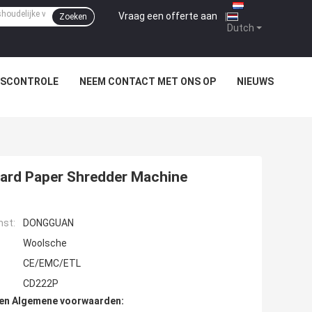
Vraag een offerte aan
|
Zoeken
Dutch
TSCONTROLE
NEEM CONTACT MET ONS OP
NIEUWS
tcard Paper Shredder Machine
mst:
DONGGUAN
Woolsche
CE/EMC/ETL
CD222P
den Algemene voorwaarden: