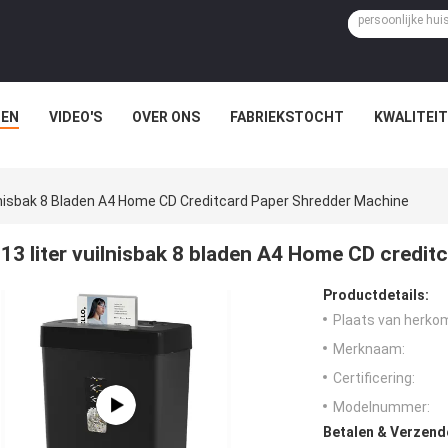
EN
VIDEO'S
OVER ONS
FABRIEKSTOCHT
KWALITEI
ilnisbak 8 Bladen A4 Home CD Creditcard Paper Shredder Machine
13 liter vuilnisbak 8 bladen A4 Home CD credi
Productdetails:
Plaats van herko
Merknaam:
Certificering:
Modelnummer:
Betalen & Verzen