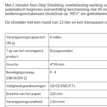
Met 2 minuten Non-Stop Shedding, overbelasting werking 
automatisch beginnen oververhitting bescherming met 30 mun
bedieningsschakelaars (AutoDruk op "REV" om geblokkeerd p
De shredder met een mand van 13 liter en een transparant ra
Versnipperingscapaciteit
8 vellen
(80 g):
Typ van het versnipperd
Kruisgesneden
product:
Grootte:
4*39 mm
Beveiligingsniveau
P- 4
(DIN 66399-2)
Veiligheidsgoedkeuringen:
GS/CE/EMC/ETL
Breedte van het papier:
220 mm
Versnipperingssnelheid
2.5m/min