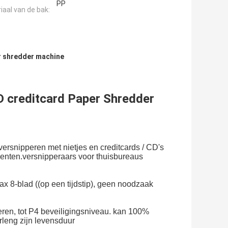
PP
iaal van de bak:
er shredder machine
D creditcard Paper Shredder
ersnipperen met nietjes en creditcards / CD's
menten.versnipperaars voor thuisbureaus
x 8-blad ((op een tijdstip), geen noodzaak
ren, tot P4 beveiligingsniveau. kan 100%
leng zijn levensduur