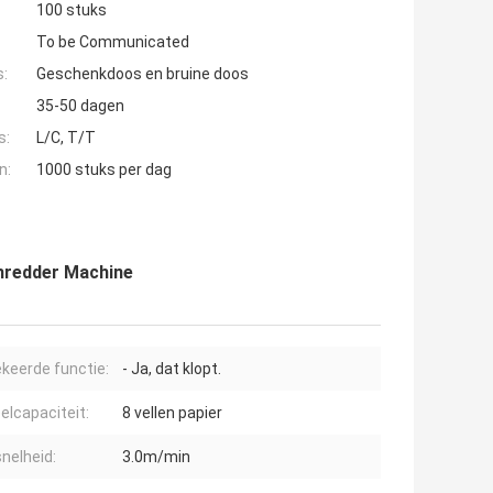
100 stuks
To be Communicated
s:
Geschenkdoos en bruine doos
35-50 dagen
s:
L/C, T/T
n:
1000 stuks per dag
Shredder Machine
eerde functie:
- Ja, dat klopt.
elcapaciteit:
8 vellen papier
snelheid:
3.0m/min