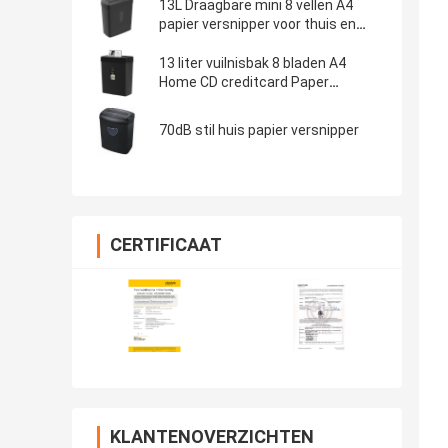
13L Draagbare mini 8 vellen A4
papier versnipper voor thuis en
kantoor gebruik CD222P-8
13 liter vuilnisbak 8 bladen A4
Home CD creditcard Paper
Shredder Machine
70dB stil huis papier versnipper
CERTIFICAAT
KLANTENOVERZICHTEN