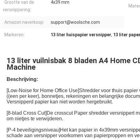
Grootte van de
4x39 mm
Mater
versnippering:
Amazon naverkoop:
support@woolsche.com
Markeren:
13 liter huispapier versnipper
,
13 liter pap
13 liter vuilnisbak 8 bladen A4 Home C
Machine
Beschrijving:
[Low-Noise for Home Office Use]Shredder voor thuis papier v
((een per keer), bonnetjes, rekeningen en belangrijke docu
Versnipperd papier kan niet worden hergebruikt.
[8-blad Cross Cut]De crosscut Paper shredder versnippert ma
om nietjes te verwijderen.
[P-4 beveiligingsniveau]Het kan papier in 4x39mm versnippe
schade aan versnipper voorkomen van papierproppen en ver