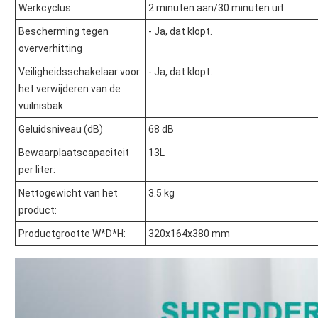
Werkcyclus:
2 minuten aan/30 minuten uit
Bescherming tegen
- Ja, dat klopt.
oververhitting
Veiligheidsschakelaar voor
- Ja, dat klopt.
het verwijderen van de
vuilnisbak
Geluidsniveau (dB)
68 dB
Bewaarplaatscapaciteit
13L
per liter:
Nettogewicht van het
3.5 kg
product:
Productgrootte W*D*H:
320x164x380 mm