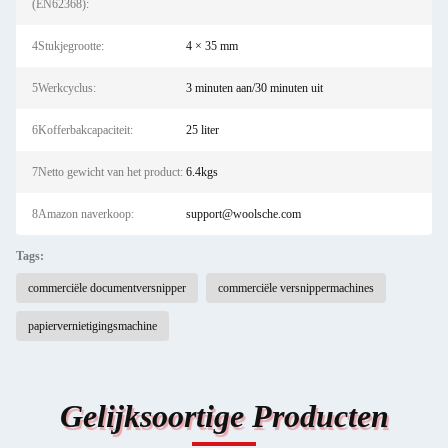
(EN62368):
4Stukjegrootte:
4 × 35 mm
5Werkcyclus:
3 minuten aan/30 minuten uit
6Kofferbakcapaciteit:
25 liter
7Netto gewicht van het product:
6.4kgs
8Amazon naverkoop:
support@woolsche.com
Tags:
commerciële documentversnipper
commerciële versnippermachines
papiervernietigingsmachine
Gelijksoortige Producten