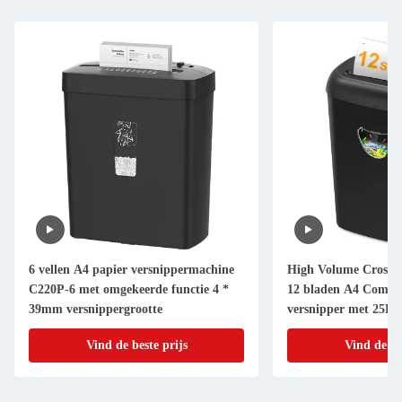
6 vellen A4 papier versnippermachine
High Volume Cross C
C220P-6 met omgekeerde functie 4 *
12 bladen A4 Commer
39mm versnippergrootte
versnipper met 25L B
CD228P
Vind de beste prijs
Vind de be