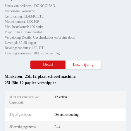
Plaats van herkomst: DONGGUAN
Merknaam: Woolsche
Certificering: CE/EMC/ETL
Modelnummer: CD210P
Min. bestelaantal: 100 stuks
Prijs: To be Communicated
Verpakking Details: Geschenkdoos en bruine doos
Levertijd: 35-50 dagen
Betalingscondities: L/C, T/T
Levering vermogen: 1000 stuks per dag
Detail
Beschrijving
Markeren:
25L 12 plaat schroefmachine
,
25L Bin 12 papier versnipper
1Het verscheuren van
12 vellen
Capaciteit:
2Type geslepen:
Dwarsbesnoeiing
3Beveiligingsniveau
P- 4